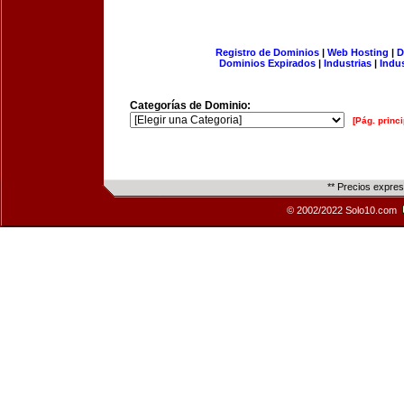
Registro de Dominios
|
Web Hosting
|
D
Dominios Expirados
|
Industrias
|
Indu
Categorías de Dominio:
[Pág. princi
** Precios expre
© 2002/2022 Solo10.com