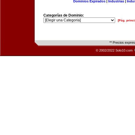
Dominios Expirados
|
Industrias
|
Indu
Categorías de Dominio:
[Pág. princi
** Precios expre
© 2002/2022 Solo10.com