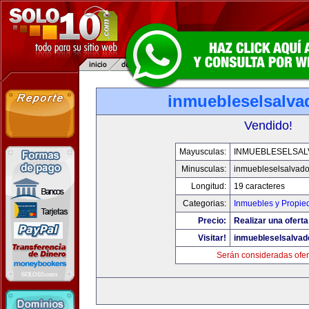
inmuebleselsalva
Vendido!
Mayusculas:
INMUEBLESELSA
Minusculas:
inmuebleselsalvado
Longitud:
19 caracteres
Categorias:
Inmuebles y Propie
Precio:
Realizar una oferta
Visitar!
inmuebleselsalvad
Serán consideradas ofer