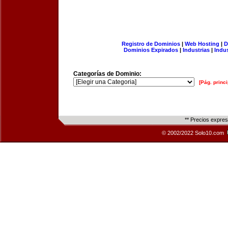
Registro de Dominios
|
Web Hosting
|
D
Dominios Expirados
|
Industrias
|
Indu
Categorías de Dominio:
[Pág. princi
** Precios expre
© 2002/2022 Solo10.com