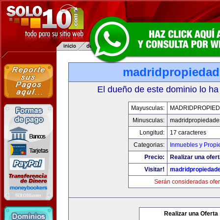
madridpropieda
El dueño de este dominio lo ha
Mayusculas:
MADRIDPROPIE
Minusculas:
madridpropiedade
Longitud:
17 caracteres
Categorias:
Inmuebles y Prop
Precio:
Realizar una ofert
Visitar!
madridpropiedad
Serán consideradas ofer
Realizar una Oferta