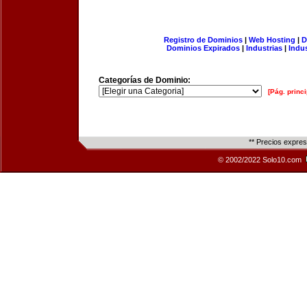
Registro de Dominios
|
Web Hosting
|
D
Dominios Expirados
|
Industrias
|
Indu
Categorías de Dominio:
[Pág. princi
** Precios expre
© 2002/2022 Solo10.com