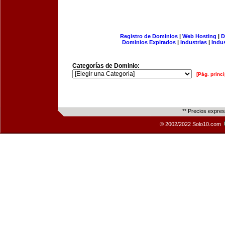
Registro de Dominios
|
Web Hosting
|
D
Dominios Expirados
|
Industrias
|
Indu
Categorías de Dominio:
[Pág. princi
** Precios expre
© 2002/2022 Solo10.com