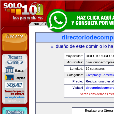
directoriodecomp
El dueño de este dominio lo ha
Mayusculas:
DIRECTORIODEC
Minusculas:
directoriodecompra
Longitud:
19 caracteres
Categorias:
Compras y Comercio
Precio:
Realizar una oferta
Visitar!
directoriodecompr
Serán consideradas ofer
Realizar una Oferta