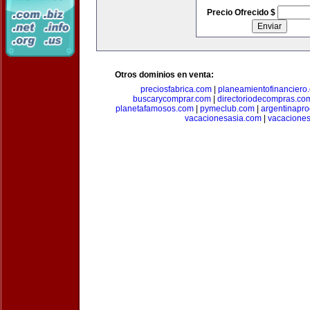
Precio Ofrecido $
Otros dominios en venta:
preciosfabrica.com
|
planeamientofinanciero
buscarycomprar.com
|
directoriodecompras.co
planetafamosos.com
|
pymeclub.com
|
argentinapro
vacacionesasia.com
|
vacaciones