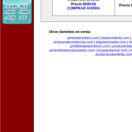
COMPRAR AHORA
Precio $
699.00
Precio 
COMPRAR AHORA
Otros dominios en venta:
alimentoslistos.com
|
todoenoferta.com
|
propuestacomercial.com
|
alquileresweb.com
|
m
portfoliodedominios.com
|
productivid
arriendodepropiedades.com
|
ecapacitacion.com
|
i
productosdeoferta.co