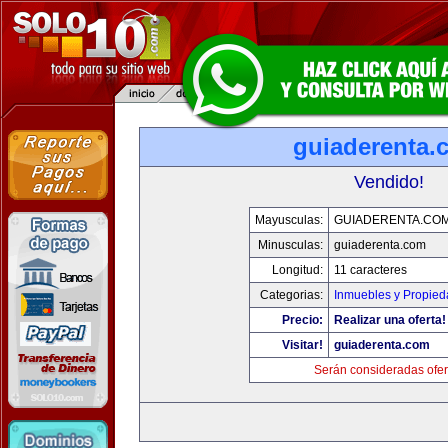
guiaderenta.
Vendido!
Mayusculas:
GUIADERENTA.CO
Minusculas:
guiaderenta.com
Longitud:
11 caracteres
Categorias:
Inmuebles y Propie
Precio:
Realizar una oferta!
Visitar!
guiaderenta.com
Serán consideradas ofer