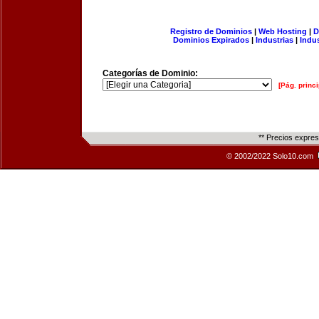
Registro de Dominios
|
Web Hosting
|
D
Dominios Expirados
|
Industrias
|
Indu
Categorías de Dominio:
[Pág. princi
** Precios expre
© 2002/2022 Solo10.com