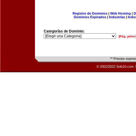
Registro de Dominios
|
Web Hosting
|
D
Dominios Expirados
|
Industrias
|
Indu
Categorías de Dominio:
[Pág. princi
** Precios expre
© 2002/2022 Solo10.com