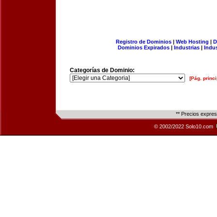
Registro de Dominios
|
Web Hosting
|
D
Dominios Expirados
|
Industrias
|
Indu
Categorías de Dominio:
[Pág. princi
** Precios expre
© 2002/2022 Solo10.com