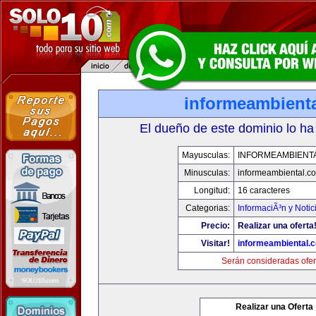
informeambient
El dueño de este dominio lo ha
Mayusculas:
INFORMEAMBIENT
Minusculas:
informeambiental.c
Longitud:
16 caracteres
Categorias:
InformaciÃ³n y Notic
Precio:
Realizar una oferta
Visitar!
informeambiental.
Serán consideradas ofer
Realizar una Oferta