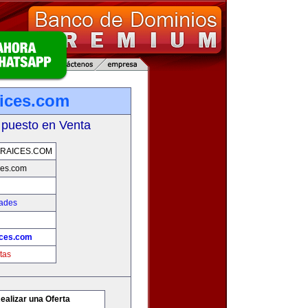
ices.com
 puesto en Venta
RAICES.COM
ces.com
dades
ices.com
tas
ealizar una Oferta