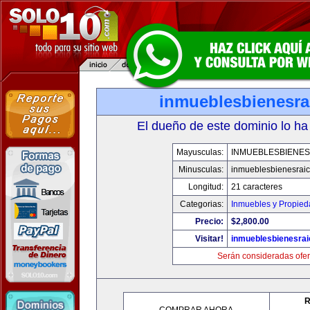
inmueblesbienesra
El dueño de este dominio lo ha
Mayusculas:
INMUEBLESBIENES
Minusculas:
inmueblesbienesrai
Longitud:
21 caracteres
Categorias:
Inmuebles y Propie
Precio:
$2,800.00
Visitar!
inmueblesbienesra
Serán consideradas ofer
R