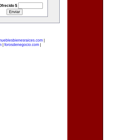
Ofrecido $
mueblesbienesraices.com
|
m
|
forosdenegocio.com
|