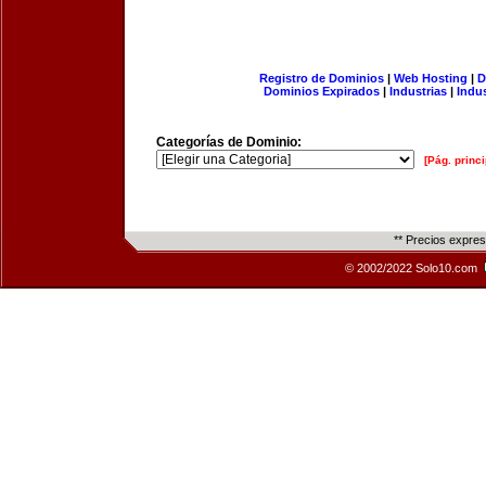
Registro de Dominios
|
Web Hosting
|
D
Dominios Expirados
|
Industrias
|
Indu
Categorías de Dominio:
[Pág. princi
** Precios expre
© 2002/2022 Solo10.com