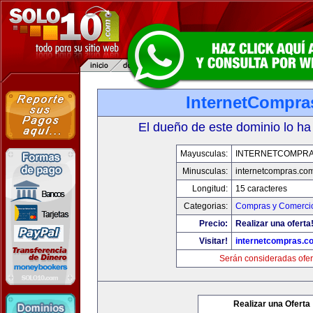
InternetCompra
El dueño de este dominio lo ha
Mayusculas:
INTERNETCOMPR
Minusculas:
internetcompras.co
Longitud:
15 caracteres
Categorias:
Compras y Comercio
Precio:
Realizar una oferta
Visitar!
internetcompras.c
Serán consideradas ofer
Realizar una Oferta