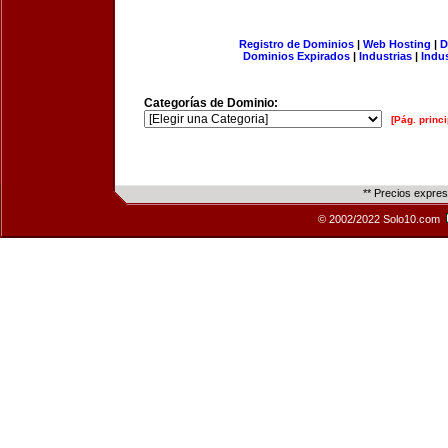
Registro de Dominios
|
Web Hosting
|
D
Dominios Expirados
|
Industrias
|
Indu
Categorías de Dominio:
[Pág. princi
** Precios expre
© 2002/2022 Solo10.com