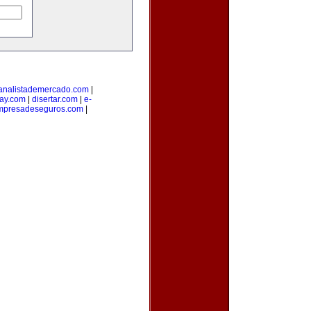
analistademercado.com
|
ay.com
|
disertar.com
|
e-
mpresadeseguros.com
|