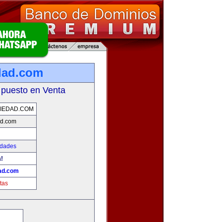
dad.com
 puesto en Venta
IEDAD.COM
ad.com
edades
!
ad.com
tas