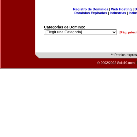
Registro de Dominios
|
Web Hosting
|
D
Dominios Expirados
|
Industrias
|
Indu
Categorías de Dominio:
[Pág. princi
** Precios expre
© 2002/2022 Solo10.com