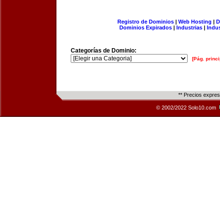
Registro de Dominios
|
Web Hosting
|
D
Dominios Expirados
|
Industrias
|
Indu
Categorías de Dominio:
[Pág. princi
** Precios expre
© 2002/2022 Solo10.com