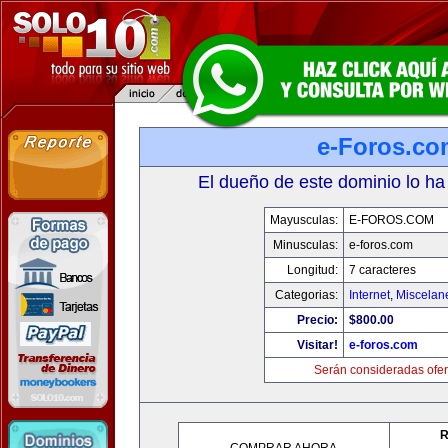
e-Foros.co
El dueño de este dominio lo ha
Mayusculas:
E-FOROS.COM
Minusculas:
e-foros.com
Longitud:
7 caracteres
Categorias:
Internet
,
Miscelane
Precio:
$800.00
Visitar!
e-foros.com
Serán consideradas ofer
R