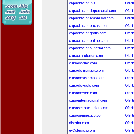
capacitacion.biz
Ofert
capacitaciondepersonal.com
Ofert
capacitacionempresas.com
Ofert
capacitacionencasa.com
Ofert
capacitaciongratis.com
Ofert
capacitaciononline.com
Ofert
capacitacionsuperior.com
Ofert
capacitandonos.com
Ofert
cursodecine.com
Ofert
cursodefinanzas.com
Ofert
cursodesistemas.com
Ofert
cursodevuelo.com
Ofert
cursodeweb.com
Ofert
cursointernacional.com
Ofert
cursoscapacitacion.com
Ofert
cursosenmexico.com
Ofert
disertar.com
Ofert
e-Colegios.com
Ofert