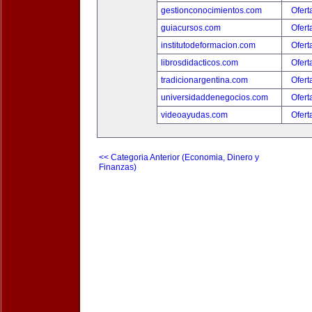
gestionconocimientos.com
Ofert
guiacursos.com
Ofert
institutodeformacion.com
Ofert
librosdidacticos.com
Ofert
tradicionargentina.com
Ofert
universidaddenegocios.com
Ofert
videoayudas.com
Ofert
<< Categoria Anterior (Economia, Dinero y
Finanzas)