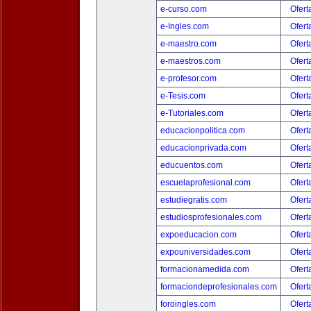
e-curso.com
Ofert
e-Ingles.com
Ofert
e-maestro.com
Ofert
e-maestros.com
Ofert
e-profesor.com
Ofert
e-Tesis.com
Ofert
e-Tutoriales.com
Ofert
educacionpolitica.com
Ofert
educacionprivada.com
Ofert
educuentos.com
Ofert
escuelaprofesional.com
Ofert
estudiegratis.com
Ofert
estudiosprofesionales.com
Ofert
expoeducacion.com
Ofert
expouniversidades.com
Ofert
formacionamedida.com
Ofert
formaciondeprofesionales.com
Ofert
foroingles.com
Ofert