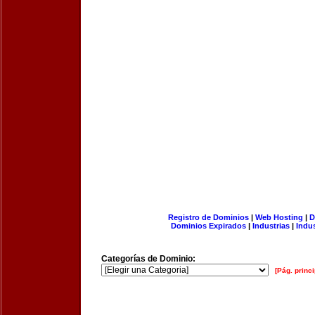
Registro de Dominios
|
Web Hosting
|
D
Dominios Expirados
|
Industrias
|
Indu
Categorías de Dominio:
[Pág. princi