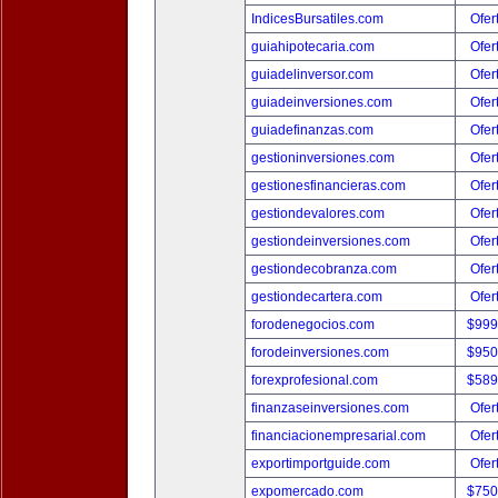
IndicesBursatiles.com
Ofer
guiahipotecaria.com
Ofer
guiadelinversor.com
Ofer
guiadeinversiones.com
Ofer
guiadefinanzas.com
Ofer
gestioninversiones.com
Ofer
gestionesfinancieras.com
Ofer
gestiondevalores.com
Ofer
gestiondeinversiones.com
Ofer
gestiondecobranza.com
Ofer
gestiondecartera.com
Ofer
forodenegocios.com
$999
forodeinversiones.com
$950
forexprofesional.com
$589
finanzaseinversiones.com
Ofer
financiacionempresarial.com
Ofer
exportimportguide.com
Ofer
expomercado.com
$750