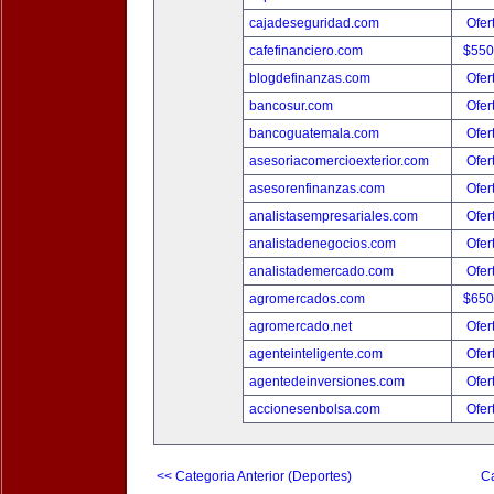
cajadeseguridad.com
Ofer
cafefinanciero.com
$550
blogdefinanzas.com
Ofer
bancosur.com
Ofer
bancoguatemala.com
Ofer
asesoriacomercioexterior.com
Ofer
asesorenfinanzas.com
Ofer
analistasempresariales.com
Ofer
analistadenegocios.com
Ofer
analistademercado.com
Ofer
agromercados.com
$650
agromercado.net
Ofer
agenteinteligente.com
Ofer
agentedeinversiones.com
Ofer
accionesenbolsa.com
Ofer
<< Categoria Anterior (Deportes)
Ca