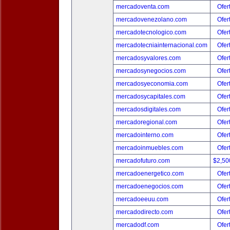
mercadoventa.com
Ofer
mercadovenezolano.com
Ofer
mercadotecnologico.com
Ofer
mercadotecniainternacional.com
Ofer
mercadosyvalores.com
Ofer
mercadosynegocios.com
Ofer
mercadosyeconomia.com
Ofer
mercadosycapitales.com
Ofer
mercadosdigitales.com
Ofer
mercadoregional.com
Ofer
mercadointerno.com
Ofer
mercadoinmuebles.com
Ofer
mercadofuturo.com
$2,50
mercadoenergetico.com
Ofer
mercadoenegocios.com
Ofer
mercadoeeuu.com
Ofer
mercadodirecto.com
Ofer
mercadodf.com
Ofer