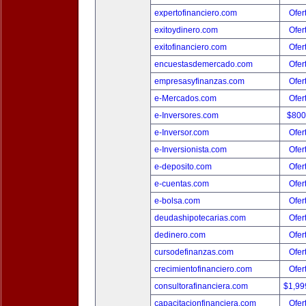
expertofinanciero.com
Ofer
exitoydinero.com
Ofer
exitofinanciero.com
Ofer
encuestasdemercado.com
Ofer
empresasyfinanzas.com
Ofer
e-Mercados.com
Ofer
e-Inversores.com
$800
e-Inversor.com
Ofer
e-Inversionista.com
Ofer
e-deposito.com
Ofer
e-cuentas.com
Ofer
e-bolsa.com
Ofer
deudashipotecarias.com
Ofer
dedinero.com
Ofer
cursodefinanzas.com
Ofer
crecimientofinanciero.com
Ofer
consultorafinanciera.com
$1,99
capacitacionfinanciera.com
Ofer