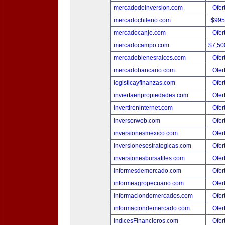
mercadodeinversion.com
Ofer
mercadochileno.com
$995
mercadocanje.com
Ofer
mercadocampo.com
$7,50
mercadobienesraices.com
Ofer
mercadobancario.com
Ofer
logisticayfinanzas.com
Ofer
inviertaenpropiedades.com
Ofer
invertireninternet.com
Ofer
inversorweb.com
Ofer
inversionesmexico.com
Ofer
inversionesestrategicas.com
Ofer
inversionesbursatiles.com
Ofer
informesdemercado.com
Ofer
informeagropecuario.com
Ofer
informaciondemercados.com
Ofer
informaciondemercado.com
Ofer
IndicesFinancieros.com
Ofer