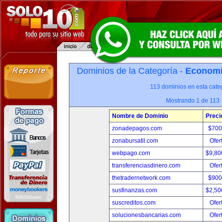
Dominios de la Categoría -
Economia
113 dominios en esta categ
Mostrando 1 de 113
Nombre de Dominio
Preci
zonadepagos.com
$700
zonabursatil.com
Ofer
webpago.com
$9,80
transferenciasdinero.com
Ofer
thetradernetwork.com
$900
susfinanzas.com
$2,50
suscreditos.com
Ofer
solucionesbancarias.com
Ofer