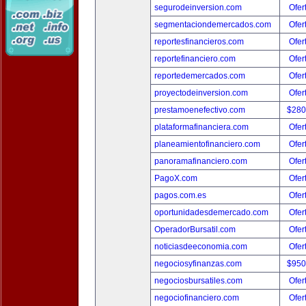
segurodeinversion.com
Ofer
segmentaciondemercados.com
Ofer
reportesfinancieros.com
Ofer
reportefinanciero.com
Ofer
reportedemercados.com
Ofer
proyectodeinversion.com
Ofer
prestamoenefectivo.com
$280
plataformafinanciera.com
Ofer
planeamientofinanciero.com
Ofer
panoramafinanciero.com
Ofer
PagoX.com
Ofer
pagos.com.es
Ofer
oportunidadesdemercado.com
Ofer
OperadorBursatil.com
Ofer
noticiasdeeconomia.com
Ofer
negociosyfinanzas.com
$950
negociosbursatiles.com
Ofer
negociofinanciero.com
Ofer