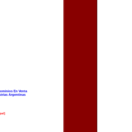
ominios En Venta
strias Argentinas
pal]